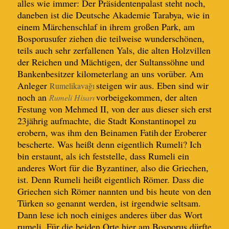
alles wie immer: Der Präsidentenpalast steht noch,
daneben ist die Deutsche Akademie Tarabya, wie in
einem Märchenschlaf in ihrem großen Park, am
Bosporusufer ziehen die teilweise wunderschönen
,
teils auch sehr zerfallenen Yals, die alten Holzvillen
der Reichen und Mächtigen, der Sultanssöhne und
Bankenbesitzer kilometerlang an
uns
vorüber.
Am
Anleger
steigen wir aus. Eben sind wir
Rumelikavağı
noch an
v
orbeigekommen, der alten
Rumeli Hisarı
Festung von Mehmed II, von der aus
dies
er sich
erst
23jährig aufmachte, die Stadt Konstantinopel zu
erobern, was ihm den Beinamen
Fatih
der
Eroberer
bescherte. Was heißt denn eigentlich Rumeli? Ich
bin erstaunt, als ich feststelle, dass Rumeli ein
anderes Wort für die Byzantiner, also die Griechen,
ist. Denn Rumeli heißt eigentlich Römer. Dass die
Griechen sich Römer nannten und bis heute von den
Türken so genannt werden, ist irgendwie seltsam.
Dann lese ich noch einiges anderes über das Wort
rumeli. Für die beiden Orte hier am Bosporus dürfte