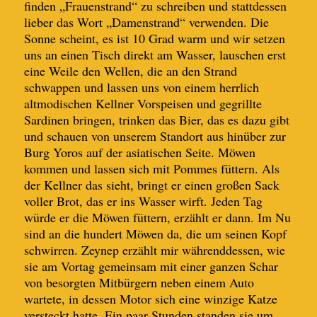
finden „Frauenstrand“ zu schreiben und stattdessen
lieber das Wort „Damenstrand“ verwenden. Die
Sonne scheint, es ist 10 Grad warm und wir setzen
uns an einen Tisch direkt am Wasser, lauschen erst
eine Weile den Wellen, die
an den Strand
schwappen und lassen uns von einem herrlich
altmodischen Kellner Vorspeisen und gegrillte
Sardinen bringen, trinken das Bier, das es dazu gibt
und schauen von unserem Standort aus hinüber zur
Burg Yoros auf der asiatischen Seite. Möwen
kommen und lassen sich mit Pommes fütter
n
. Als
der Kellner das sieht, bringt er einen großen Sack
voller Brot, das er ins Wasser wirft.
Jeden Tag
würde er die Möwen füttern, erzählt er dann. Im Nu
sind an die hundert Möwen da, die um seinen Kopf
schwirren
. Zeynep erzählt mir währenddessen, wie
sie am Vortag gemeinsam mit einer ganzen Schar
von besorgten Mitbürgern neben einem Auto
wartete, in dessen Motor sich eine winzige Katze
versteckt hatte. Ein paar Stunden standen sie um