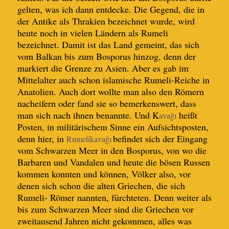
gelten, was ich dann entdecke. Die Gegend, die in
der Antike als Thrakien bezeichnet wurde, wird
heute
noch in vielen Ländern
als Rumeli
bezeichnet.
Damit ist das
Land
gemeint
, das sich
vom Balkan bis zum Bosporus hinzog, denn der
markiert die Grenze zu Asien. Aber es gab im
Mittelalter auch schon islamische Rumeli-Reiche in
Anatolien. Auch dort wollte man
also
den Römern
nacheifern oder fand sie so bemerkenswert, dass
man sich nach ihnen benannte. Und
K
heißt
avağı
Posten, in militärischem Sinne ein Aufsichtsposten,
denn hier, in
bef
indet
sich der Eingang
Rumelikavağı
vom Schwarzen Meer in den Bosporus, von wo die
Barbaren und Vandalen
und heute die bösen Russen
kommen konnten
und können
,
Völker also,
vor
denen sich schon die alten Griechen, die sich
Rumeli- Römer nannten, fürchteten. Denn weiter als
bis zum Schwarzen Meer sind
die Griechen vor
zweitausend Jahren
nicht gekommen, alles was