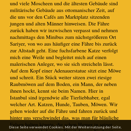
und
viele Moscheen und die ältesten Gebäude sind
militärische Gebäude aus ottomanischer Zeit, auf
die uns vor den Cafés am Marktplatz sitzenden
jungen und alten Männer hinweisen. Die Fähre
zurück haben wir inzwischen verpasst und nehmen
nachmittags
den Minibus zum nächstgrößeren Ort
Sariyer, von wo aus häufiger eine Fähre bis zurück
zur Altstadt geht. Eine fuchsfarbene Katze verfolgt
mich eine Weile und begleitet mich auf einen
malerischen Anleger, wo sie sich streicheln lässt.
Auf dem Kopf einer Adenauerstatue sitzt eine Möwe
und schreit. Ein Stück weiter sitzen zwei riesige
Raubmöwen auf dem Boden, ein Mann, der neben
ihnen hockt, kennt sie beim Namen. Hier in
Istanbul sind irgendwie alle Tierliebhaber, egal
welcher Art. Katzen, Hunde, Tauben, Möwen. Wir
gehen wieder auf die Fähre und fahren zurück und
hinter uns verschwindet das, was man für bläuliche
Felsen halten könnte, die schon Homer in seiner
Diese Seite verwendet Cookies. Mit der Weiternutzung der Seite,