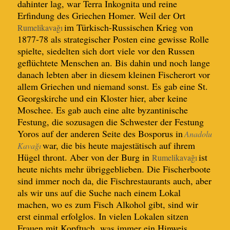
dahinter lag, war Terra Inkognita und reine
Erfindung des Griechen Homer. Weil der Ort
im Türkisch-Russischen Krieg von
Rumelikavağı
1877-78 als strategischer Posten eine gewisse Rolle
spielte, siedelten sich dort viele vor den Russen
geflüchtete Menschen an. Bis dahin und noch lange
danach lebten aber in diesem kleinen Fischerort vor
allem Griechen und niemand sonst. Es gab eine St.
Georgskirche und ein Kloster
hier, aber keine
Moschee
. Es gab
auch
eine alte
byzantinische
Festung, die sozusagen die Schwester der Festung
Yoros auf der anderen Seite des
Bospo
r
us
in
Anadolu
war,
die bis heute majestätisch auf ihrem
Kavağı
Hügel thront.
Aber von der Burg in
ist
Rumelikavağı
heute nichts mehr übriggeblieben. Die Fischerboote
sind immer noch da, die Fischrestaurants auch, aber
als wir uns auf die Suche nach einem Lokal
machen, wo es zum Fisch Alkohol gibt, sind wir
erst einmal erfolglos. In vielen Lokalen sitzen
Frauen mit Kopftuch, was immer ein Hinweis