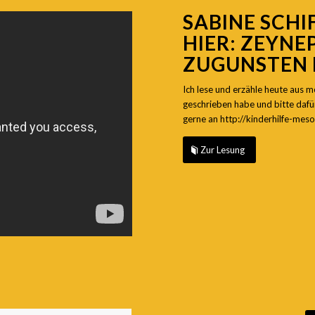
SABINE SCHI
HIER:
ZEYNE
ZUGUNSTEN 
Ich lese und erzähle heute aus 
geschrieben habe und bitte dafü
gerne an
http://kinderhilfe-me
Zur Lesung