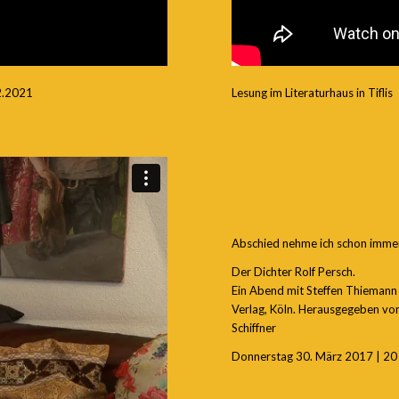
12.2021
Lesung im Literaturhaus in Tiflis
Abschied nehme ich schon imme
Der Dichter Rolf Persch.
Ein Abend mit Steffen Thiemann
Verlag, Köln. Herausgegeben vo
Schiffner
Donnerstag 30. März 2017 | 20