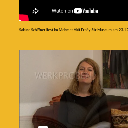
Sabine Schiffner liest im Mehmet Akif Ersöy Siir Museum am 23.