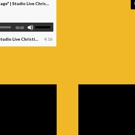
„NEUE BÜCHER Sabine Schiffner "Nachtigallentage" | Studio Live Christine Gorny“
00:00
Live Christine Gorny
4:16