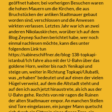
geöffnet haben; bei vorherigen Besuchen waren
die hohen Mauern um die Kirchen, die aus
Bruchstücken der antiken Stadtmauer gebaut
worden sind, verschlossen und die Anwesen
wirkten verlassen.
Letztes Jahr war ich an zwei
anderen Nikolauskirchen, worüber ich auf dem
Blog Zeynep Suchen berichtet habe, wer noch
einmal nachlesen möchte, kann dies unter
folgendem Link tun
https://sabineschiffner.de/blog-138-topkapi-
istanbul/
Ich fahre also mit der U-Bahn über das
goldene Horn, weiter bis nach Yenikapi und
steige um, weiter in Richtung Topkapi/Ulubatli,
was „erhaben“ bedeutet und auf einen der vielen
Hügel verweist, auf dem die Altstadt steht und
auf den ich auch jetzt hinaustrete, als ich aus der
U-Bahn gehe. Rechts von mir ragen die Ruinen
der alten Stadtmauer empor. An manchen Stellen
sind Tore eingelassen, ein junger Mann quetscht