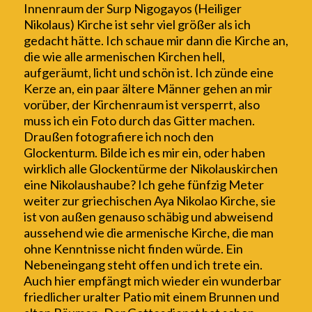
Innenraum der
Surp Nigogayos (Heiliger
Nikolaus)
Kirche ist sehr viel größer als ich
gedacht hätte. Ich schaue mir dann die Kirche an,
die wie alle armenischen Kirchen hell,
aufgeräumt,
licht und schön ist. Ich zünde eine
Kerze an, ein paar ältere Männer gehen an mir
vorüber, der Kirchenraum ist versperrt, also
muss ich ein Foto durch das Gitter machen.
Draußen fotografiere ich noch den
Glockenturm. Bilde ich es mir ein, oder haben
wirklich
alle Glockentürme der Nikolauskirchen
eine Nikolaushaube? Ich gehe fünfzig Meter
weiter zur griechischen Aya Nikolao Kirche, sie
ist von außen genauso schäbig und abweisend
aussehend wie die armenische Kirche, die man
ohne Kenntnisse nicht finden würde. Ein
Nebeneingang steht offen und ich trete ein.
Auch hier empfängt mich wieder ein wunderbar
friedlicher uralter Patio mit einem Brunnen und