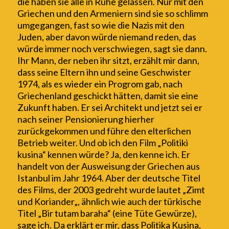
die haben sie alle in Ruhe gelassen. Nur mit
den
Griechen und den Armeniern sind sie so schlimm
umgegangen, fast so wie die Nazis mit den
Juden, aber davon würde niemand reden, das
würde immer noch verschwiegen, sagt sie dann.
Ihr Mann, der neben ihr s
itzt
, erzählt mir dann,
dass seine Eltern ihn und seine G
e
schwister
1974, als es wieder ein Progrom gab, nach
Griechenland geschickt hätten, damit sie eine
Zukunft haben.
Er sei Architekt und jetzt
sei er
nach seiner Pensionierung hierher
zurückgekommen und
führe
den elterlichen
Betrieb weiter. Und ob ich den Film „Politiki
kusina“ kennen würde? Ja, den kenne ich. Er
handelt von der Ausweisung der Griechen aus
Istanbul im Jahr 1964. Aber der deutsche Titel
des Films, der 2003 gedreht wurde lautet
„
Zimt
und Koriander
„
, ähnlich wie auch der türkische
Titel „Bir tutam baraha“ (eine Tüte Gewürze),
sage ich.
Da erklärt er mir, dass
Politika Kusina,