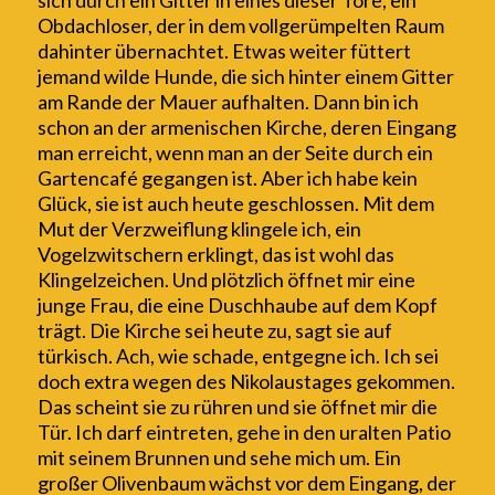
sich durch ein Gitter in eines dieser Tore, ein
Obdachloser, der in dem vollgerümpelten Raum
dahinter übernachtet. Etwas weiter füttert
jemand wilde Hunde, die sich hinter einem Gitter
am Rande der Mauer aufhalten. Dann bin ich
schon an der armenischen Kirche, deren Eingang
man erreicht, wenn man an der Seite durch ein
Gartencafé gegangen ist. Aber ich habe kein
Glück, sie ist auch heute geschlossen. Mit dem
Mut der Verzweiflung klingele ich, ein
Vogelzwitschern erklingt, das ist wohl das
Klingelzeichen. Und plötzlich öffnet mir eine
junge Frau, die eine Duschhaube auf dem Kopf
trägt. Die Kirche sei heute zu, sagt sie auf
türkisch. Ach, wie schade, entgegne ich.
I
ch sei
doch extra wegen des Nikolaustages gekommen.
Das scheint sie zu rühren und sie öffnet mir die
Tür. Ich darf eintreten, gehe in den uralten Patio
mit seinem Brunnen und sehe mich um. Ein
großer Olivenbaum wächst vor dem Eingang, der