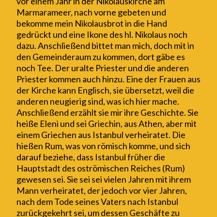
vor einem Jahr in der Nikolauskirche am
Marmarameer, nach vorne gebeten und
bekomme mein Nikolausbrot in die Hand
gedrückt und eine Ikone des hl. Nikolaus noch
dazu. Anschließend bittet man mich, doch mit in
den Gemeinderaum zu kommen, dort gäbe es
noch Tee. Der uralte Priester und die anderen
Priester kommen auch hinzu. Eine der Frauen aus
der Kirche kann Englisch, sie übersetzt, weil die
anderen neugierig sind, was ich hier mache.
Anschließend erzählt sie mir ihre Geschichte. Sie
heiße Eleni und sei Griechin, aus Athen, aber mit
einem Griechen aus Istanbul verheiratet. Die
hießen Rum, was von römisch komme, und sich
darauf beziehe, dass Istanbul früher die
Hauptstadt des oströmischen Reiches (Rum)
gewesen sei. Sie sei sei vielen Jahren mit ihrem
Mann verheiratet, der jedoch vor vier Jahren,
nach dem Tode seines Vaters nach Istanbul
zurückgekehrt sei, um dessen G
e
schäfte zu