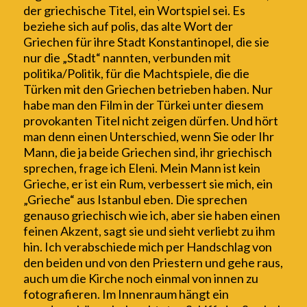
der griechische Titel, ein Wortspiel
sei. E
s
beziehe sich auf polis, das alte Wort der
Griechen für ihre Stadt Konstantinopel, die sie
nur die „Stadt“ nannten, verbunden mit
politika/Politik, für die Machtspiele, die die
Türken mit den Griechen betrieben haben. Nur
habe man den Film in der Türkei unter diesem
provokanten Titel nicht zeigen dürfen. Und hört
man denn einen Unterschied, wenn Sie oder Ihr
Mann, die ja beide Griechen sind, ihr griechisch
sprechen, frage ich Eleni. Mein Mann ist kein
Grieche, er ist ein Rum, verbessert sie mich, ein
„Grieche“ aus Istanbul eben. Die sprechen
genauso griechisch wie ich, aber sie haben einen
feinen Akzent, sagt sie und sieht verliebt zu ihm
hin. Ich verabschiede mich per Handschlag von
den beiden und von den Priestern und gehe raus,
auch um die Kirche noch einmal von innen zu
fotografieren. Im Innenraum hängt ein