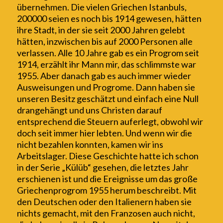
übernehmen. Die vielen Griechen Istanbuls,
200000 seien es noch
bis 1914 gewesen
, hätten
ihre Stadt, in der sie seit 2000 Jahren gelebt
hätten, inzwischen bis auf 2000
Personen
alle
verlassen. Alle 10 Jahre gab es ein Progrom seit
1914, erzählt ihr Mann mir, das schlimmste war
1955. Aber danach gab es auch immer wieder
Ausweisungen und Progrome. Dann haben sie
unseren Besitz geschätzt und einfach eine Null
drangehängt und uns Christen darauf
entsprechend die Steuern
auferlegt, obwohl wir
doch
seit
immer hier lebten. Und wenn wir die
nicht bezahlen konnten, kamen wir ins
Arbeitslager. Diese Geschichte hatte ich schon
in der Serie „Külüb“ gesehen, die letztes Jahr
erschienen ist und die Ereignisse um das große
Griechenprogrom 1955 herum beschreibt. Mit
den Deutschen oder den Italienern haben sie
nichts gemacht, mit den Franzosen auch nicht,