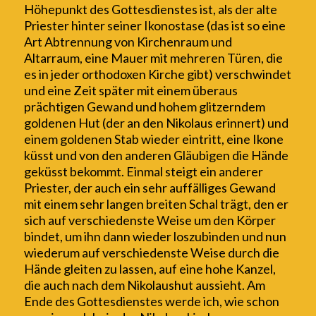
Höhepunkt
des Gottesdienstes ist
, als der alte
Priester hinter seiner
Ikonostase (das ist so eine
Art Abtrennung von Kirchenraum und
Altarraum, eine Mauer mit mehreren Türen, die
es in jeder orthodoxen Kirche gibt) verschwindet
und eine Zeit später mit einem überaus
prächtigen Gewand und hohem glitzerndem
goldenen Hut (der an den Nikolaus erinnert) und
einem goldenen Stab wieder eintritt
, eine Ikone
küsst und von den anderen Gläubigen die Hände
geküsst bekommt.
Einmal steigt ein anderer
Priester, der auch ein sehr auffälliges Gewand
mit einem sehr langen breiten Schal trägt, den er
sich auf verschiedenste Weise um den Körper
bindet, um ihn dann wieder loszubinden und nun
wiederum auf verschiedenste Weise durch die
Hände gleiten zu lassen, auf eine hohe Kanzel,
die auch nach dem Nikolaushut aussieht. Am
Ende des Gottesdienstes werde ich, wie schon