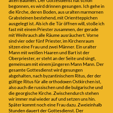
alten Bäumen. Der Gottesdienst hat schon
begonnen, es wird drinnen gesungen. Ich gehe in
die Kirche, deren Boden, aus uralten marmornen
Grabsteinen bestehend, mit Orientteppichen
ausgelegt ist. Als ich die Tür öffnen will, stoße ich
fast mit einem Priester zusammen, der gerade
mit Weihrauch alle Räume ausräuchert. Vorne
sind vier oder fünf Priester, im Kirchenraum
sitzen eine Frau und zwei Männer. Ein uralter
Mann mit weißen Haaren und Bart ist der
Oberpriester, er steht an der Seite und singt,
gemeinsam mit einem jüngeren Mann Mann. Der
gesamte Gottesdienst wird gesungen
abgehalten,
nach byzantinischem Ritus, der der
gültige Ritus für alle orthodoxen Ostkirchen ist,
also auch die russischen und die bulgarische und
die georgische Kirche. Z
wischend
u
rch stehen
wir immer mal wieder auf und setzen uns hin.
Später kommt noch eine Frau dazu. Zweieinhalb
Stunden dauert der Gottesdienst. Der