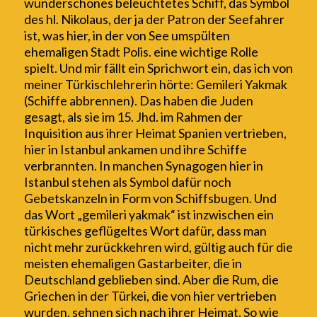
wunderschönes beleuchtetes Schiff, das Symbol
des hl. Nikolaus, der ja der Patron der Seefahrer
ist, was hier, in der von See umspülten
ehemaligen Stadt Polis. eine wichtige Rolle
spielt. Und mir fällt ein Sprichwort ein, das ich von
meiner Türkischlehrerin hörte: Gemileri Ya
kmak
(Schiffe abbrennen). Das haben die Juden
gesagt, als sie im 15. Jhd. im Rahmen der
Inquisition aus ihrer Heimat Spanien vertrieben,
hier in Istanbul ankamen und ihre Schiffe
verbrannten. In manchen Synagogen hier in
Istanbul stehen als Symbol dafür noch
Gebetskanzeln in Form von Schiffsbugen. Und
das Wort „gemileri yakmak“ ist inzwischen ein
türkisches geflügeltes Wort dafür, dass man
nicht mehr zurückkehren wird, gültig auch für die
meisten ehemaligen Gastarbeiter, die in
Deutschland geblieben sind. Aber die Rum, die
Griechen in der Türkei, die von hier vertrieben
wurden, sehnen sich nach ihrer Heimat. So wie