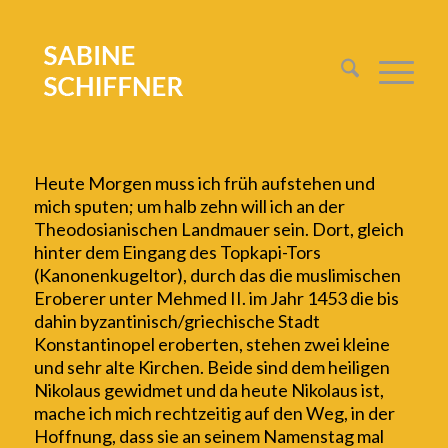
H
eute Morgen muss ich früh aufstehen und
mich sputen; um halb zehn will ich an der
Theodosianischen Landmauer sein. Dort,
gleich
hinter dem
Eingang
des
Topkapi-Tor
s
(Kanonenkugeltor), durch das die muslimischen
Eroberer unter Mehmed II. im Jahr 1453 die bis
dahin byzantinisch/griechische Stadt
Konstantinopel eroberten, stehen zwei kleine
und sehr alte Kirchen. Beide sind dem heiligen
Nikolaus gewidmet und da heute Nikolaus ist,
mache ich mich rechtzeitig auf den Weg, in der
Hoffnung, dass sie an seinem Namenstag mal