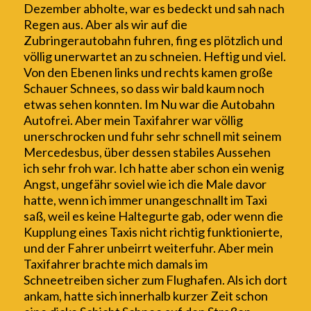
Dezember
abholte, war es bedeckt und sah nach
Regen aus. Aber als wir auf die
Zubringerautobahn fuhren, fing es plötzlich und
völlig unerwartet an zu schneien. Heftig und viel.
Von den Ebenen links und rechts kamen große
Schauer Schnees, so dass wir bald kaum noch
etwas sehen konnten. Im Nu war die Autobahn
Autofrei. Aber mein Taxifahrer war völlig
unerschrocken und fuhr sehr schnell mit seinem
M
e
rcedesbus, über de
ssen stabiles Aussehen
ich
sehr
froh war. Ich hatte
aber
schon
ein wenig
Angst,
ungefähr soviel wie ich die Male davor
hatte, wenn ich immer unangeschnallt im Taxi
saß, weil es keine Haltegurte gab, oder wenn die
Kupplung eines Taxis nicht richtig funktionierte,
und
der Fahrer
unbeirrt
weiterfuhr.
A
ber
mein
Taxifahrer
brachte mich
damals im
Schneetreiben
sicher zum Flughafen.
Als ich dort
ankam, hatte sich
innerhalb kurzer Zeit schon