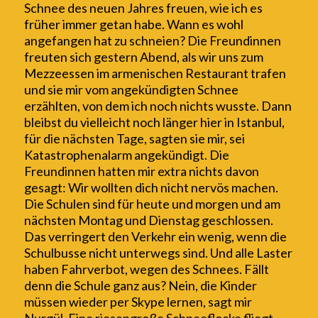
Schnee
des neuen Jahres
freuen, wie ich es
früher immer getan habe.
Wann e
s wohl
angefangen hat zu schneien
? Die Freundinnen
freu
t
en sich
gestern Abend, als wir uns zum
Mezzeessen im armenischen Restaurant trafen
und sie mir vom angekündigten Schnee
erzählten, von dem ich noch nichts wusste
. Dann
bleibst du vielleicht noch länger hier in Istanbul,
für die nächsten Tage, sagten sie mir, sei
Katastrophenalarm angekündigt. Die
Freundinnen ha
tt
en mir
extra
nichts davon
gesagt: Wir wollten dich nicht nervös machen.
Die Schulen sind
für
heute und morgen
und am
nächsten Montag und Dienstag
geschlossen.
Das verringert den Verkehr ein wenig, wenn die
Schulbusse nicht unterwegs sind.
Und alle Laster
haben Fahrverbot, wegen des Schnees.
Fällt
denn die Schule ganz aus? Nein, die Kinder
müssen wieder
per Skype lernen, sagt mir