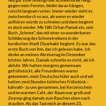
Nurgül. Eine riesengroße Schneeflocke fliegt
gegen mein Fenster, bleibt daran hängen,
rutscht langsam runter. Immer wieder sieht es
zwischendurch
so aus, als wenn es wieder
aufhören würde zu schneien und dann beginnt
es doch wieder. Mir fällt Orhan Pamuk ein, sein
Buch „Schnee“, das mit einer so wunderbaren
Schilderung des Schneetreibens in der
kurdischen Stadt Diyarbakir beginnt. Es war das
erste Buch von ihm, das ich gelesen habe. Ich
denke an meinen Abreisetag im Dezember
letzten Jahres. Damals schneite es nicht, als ich
abfuhr. Wir hatten morgens gemeinsam
gefrühstückt, alle Freundinnen waren
gekommen, mein Deutschschüler auch und wir
hatten zwei Stunden türkisches Frühstück –
kahvalti
–
zu uns genommen, bei Kerzenschein
und im warmen Café, der Raum war groß und
Zeynep ging
damals
zum Rauchen
eben
nach
draußen. Als das Taxi mich
an diesem 23.