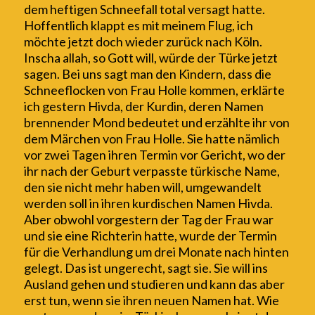
dem heftigen Schneefall total versagt hatte.
Hoffentlich klappt es
mit meinem Flug
, ich
möchte jetzt doch wieder zurück nach Köln.
Inscha allah
,
s
o Gott will, würde der Türke jetzt
sagen. Bei uns sagt man den Kindern, dass die
Schneeflocken von Frau Holle kommen, erklärte
ich gestern
H
ivda, der Kurdin, deren Namen
brennender Mond bedeutet und erzählte ihr von
dem Märchen von Frau Holle. Sie hatte
nämlich
vor zwei Tagen
ihren Termin vor Gericht, wo der
ihr nach der Geburt verpasste türkische Name,
den sie nicht mehr haben will, umgewandelt
werden soll in ihren kurdischen Namen Hivda.
Aber obwohl vorgestern der Tag der Frau war
und sie eine Richterin hatte, wurde der Termin
für die Verhandlung um drei Monate nach hinten
gelegt. Das ist ungerecht, sagt sie. Sie will ins
Ausland gehen und studieren und kann das aber
erst tun, wenn sie ihren neuen Namen hat. Wie