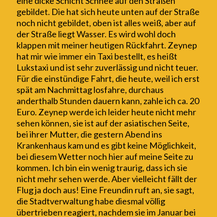
eine dicke Schicht Schnee auf den Straßen
gebildet. Die hat sich heute unten auf der Straße
noch nicht gebildet
, oben ist alles weiß, aber auf
der Straße liegt Wasser
. Es wird wohl doch
klappen mit
meiner heutigen
Rückfahrt. Zeynep
hat mir wie immer ein Taxi bestellt, es heißt
L
ukstaxi und ist sehr zuverlässig und nicht teuer.
Für die einstündige Fahrt, die heute, weil ich
erst
spät am Nachmittag losfahre, durchaus
anderthalb Stunden dauern kann, zahle ich ca. 20
Euro.
Zeynep werde ich leider heute nicht mehr
sehen können, sie ist auf der asiatischen Seite,
bei ihrer Mutter, die gestern Abend ins
Krankenhaus kam und es gibt keine Möglichkeit,
bei diesem Wetter noch hier auf meine Seite zu
kommen. Ich bin ein wenig traurig, dass ich sie
nicht mehr sehen werde. Aber vielleicht fällt der
Flug ja doch aus! Eine Freundin ruft an, sie sagt,
die Stadtverwaltung habe diesmal völlig
übertrieben reagiert, nachdem sie im Januar bei