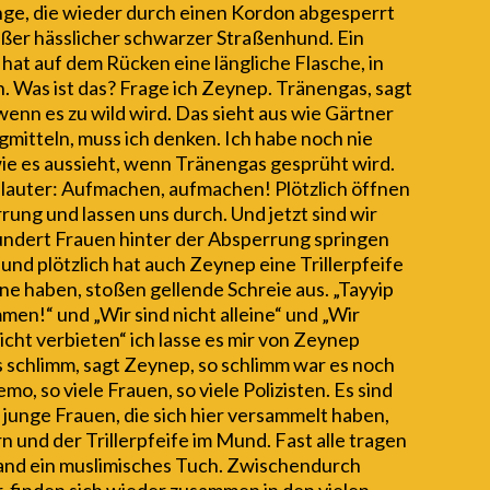
e, die wieder durch einen Kordon abgesperrt
roßer hässlicher schwarzer Straßenhund. Ein
 hat auf dem Rücken eine längliche Flasche, in
. Was ist das? Frage ich Zeynep. Tränengas, sagt
 wenn es zu wild wird. Das sieht aus wie Gärtner
mitteln, muss ich denken. Ich habe noch nie
ie es aussieht, wenn Tränengas gesprüht wird.
lauter: Aufmachen, aufmachen! Plötzlich öffnen
rrung und lassen uns durch. Und jetzt sind wir
hundert Frauen hinter der Absperrung springen
 und plötzlich hat auch Zeynep eine Trillerpfeife
ine haben, stoßen gellende Schreie aus. „Tayyip
mmen!“ und „Wir sind nicht alleine“ und „Wir
icht verbieten“ ich lasse es mir von Zeynep
s schlimm, sagt Zeynep, so schlimm war es noch
mo, so viele Frauen, so viele Polizisten. Es sind
 junge Frauen, die sich hier versammelt haben,
n und der Trillerpfeife im Mund. Fast alle tragen
and ein muslimisches Tuch.
Zwischendurch