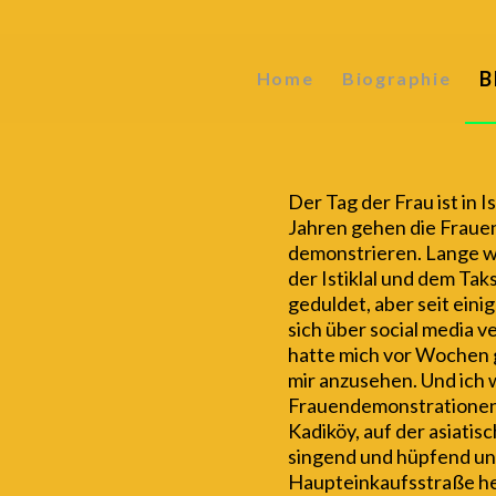
B
Home
Biographie
Der Tag der Frau ist in I
Jahren gehen die Frauen
demonstrieren. Lange w
der Istiklal und dem Ta
geduldet, aber seit eini
sich über social medi
hatte mich vor Wochen g
mir anzusehen. Und ich w
Frauendemonstrationen
Kadiköy, auf der asiatis
singend und hüpfend und
Haupteinkaufsstraße h