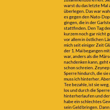
warst du das letzte Mal 
überlegen. Das war wahrs
es gegen den Nato-Dopp
gingen, die in der Garl
stattfinden. Den Tag der
kurzem noch gar nicht ge
vor allem in östlichen 
mich seit einiger Zeit 
der 1. Mai begangen mit 
war, anders als die Mär
nachdenken kann, geht e
schon schreien. Zeynep s
Sperre hindurch, die sie
muss ich hinterher. Aber
Tee bezahle, ist sie weg
los und durch die Sperre
hinterherlaufen und der
habe ein schlechtes Ge
sein Geld bringen. Dann