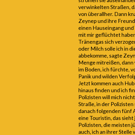
strömen sie auseinander
verwinkelten Straßen, d
von überallher. Dann kn
Zeynep und ihre Freundin
einen Hauseingang und in
mit mir geflüchtet habe
Tränengas sich verzogen
oder Milch solle ich in 
abbekomme, sagte Zeynep
Menge mitreißen, dann wi
im Boden, ich fürchte, 
Panik und wilden Verfo
Jetzt kommen auch Hubs
hinaus finden und ich fi
Polizisten will mich nic
Straße, in der Polizisten
danach folgenden fünf A
eine Touristin, das sieht 
Polizisten, die meisten j
auch, ich an ihrer Stell