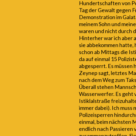
Hundertschaften von Po
Tag der Gewalt gegen Fr
Demonstration im Galata
meinem Sohn und meiner
waren und nicht durch 
Hinterher war ich aber 
sie abbekommen hatte, 
schon ab Mittags die Isti
da auf einmal 15 Polizis
abgesperrt. Es müssen h
Zeynep sagt, letztes Ma
nach dem Weg zum Taksi
Überall stehen Mannsc
Wasserwerfer. Es geht v
Istiklalstraße freizuha
immer dabei). Ich muss 
Polizeisperren hindurch
einmal, beim nächsten 
endlich nach Passieren
zusammenzutreffen. Sie 