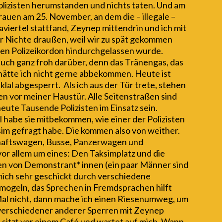
lizisten herumstanden und nichts taten. Und am
auen am 25. November, an dem die – illegale –
viertel stattfand, Zeynep mittendrin und ich mit
 Nichte draußen, weil wir zu spät gekommen
den Polizeikordon hindurchgelassen wurde.
auch ganz froh darüber, denn das Tränengas, das
hätte ich nicht gerne abbekommen. Heute ist
klal abgesperrt. Als ich aus der Tür trete, stehen
ten vor meiner Haustür. Alle Seitenstraßen sind
eute Tausende Polizisten im Einsatz sein.
l habe sie mitbekommen, wie einer der Polizisten
m gefragt habe. Die kommen also von weither.
haftswagen, Busse, Panzerwagen und
or allem um eines: Den Taksimplatz und die
lten von Demonstrant* innen (ein paar Männer sind
mich sehr geschickt durch verschiedene
mogeln, das Sprechen in Fremdsprachen hilft
Mal nicht, dann mache ich einen Riesenumweg, um
 verschiedener anderer Sperren mit Zeynep
sitzt vor einem Café und wartet auf mich. Wann