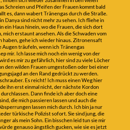
, finden sich wieder zusammen in den vielen
as Schreien und Pfeifen der Frauen kommt bald
allt es, dann wabert Tränengas durch die Straße.
 Danya sind nicht mehr zu sehen. Ich fliehe in
 ein Haus hinein, wo die Frauen, die sich dort
n, mich erstaunt ansehen. Als die Schwaden vom
 haben, gehe ich wieder hinaus. Zitronensaft
die Augen träufeln, wenn ich Tränengas
 mir. Ich lasse mich noch ein wenig von der
rd es mir zu gefährlich, hier sind zu viele Löcher
von den wilden Frauen umgestoßen oder bei einer
lgungsjagd an den Rand gedrückt zu werden.
chrauber. Es reicht! Ich muss einen Weg hier
nde ihn erst einmal nicht, der nächste Kordon
ht durchlassen. Dann finde ich aber doch eine
 sind, die mich passieren lassen und auch die
bsperrungen lassen mich durch. Ich bin ja nur
jeder türkische Polizist sofort. Sie sind jung, die
ünger als mein Sohn. Ein bisschen leid tun sie mir
e würde genauso ängstlich gucken, wie sie es jetzt