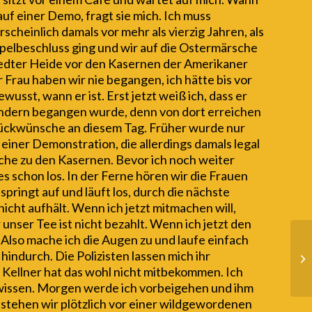
auf einer Demo, fragt sie mich. Ich muss
cheinlich damals vor mehr als vierzig Jahren, als
elbeschluss ging und wir auf die Ostermärsche
stedter Heide vor den Kasernen der Amerikaner
 Frau haben wir nie begangen, ich hätte bis vor
wusst, wann er ist. Erst jetzt weiß ich, dass er
Ländern begangen wurde, denn von dort erreichen
Glückwünsche an diesem Tag. Früher wurde nur
einer Demonstration, die allerdings damals legal
sche zu den Kasernen. Bevor ich noch weiter
s schon los. In der Ferne hören wir die Frauen
pringt auf und läuft los, durch die nächste
 nicht aufhält. Wenn ich jetzt mitmachen will,
 unser Tee ist nicht bezahlt. Wenn ich jetzt den
. Also mache ich die Augen zu und laufe einfach
 hindurch. Die Polizisten lassen mich ihr
Bl
 Kellner hat das wohl nicht mitbekommen. Ich
wissen. Morgen werde ich vorbeigehen und ihm
 stehen wir plötzlich vor einer wildgewordenen