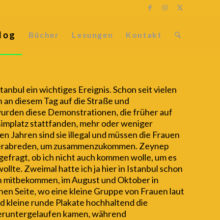
log
Bücher
Lesungen
Kontakt
stanbul ein wichtiges Ereignis. Schon seit vielen
 an diesem Tag auf die Straße und
urden diese Demonstrationen, die früher auf
ksimplatz stattfanden, mehr oder weniger
gen Jahren sind sie illegal und müssen die Frauen
a verabreden, um zusammenzukommen. Zeynep
efragt, ob ich nicht auch kommen wolle, um es
ollte. Zweimal hatte ich ja hier in Istanbul schon
 mitbekommen, im August und Oktober in
chen Seite, wo eine kleine Gruppe von Frauen laut
 kleine runde Plakate hochhaltend die
eruntergelaufen kamen, während