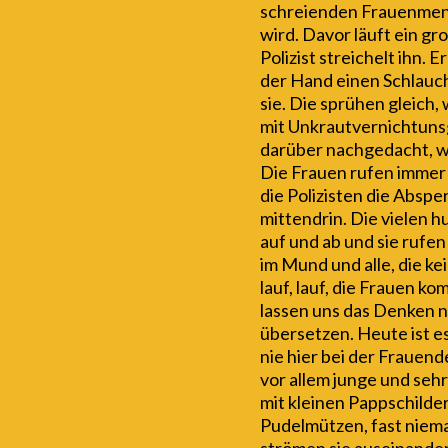
schreienden Frauenmeng
wird. Davor läuft ein g
Polizist streichelt ihn.
Er
der Hand einen Schlauch
sie. Die sprühen gleich,
mit Unkrautvernichtunsg
darüber nachgedacht, w
Die Frauen rufen immer 
die Polizisten die Abspe
mittendrin. Die vielen 
auf und ab und sie rufen
im Mund und alle, die ke
lauf, lauf, die Frauen ko
lassen uns das Denken n
übersetzen. Heute ist e
nie hier bei der Frauende
vor allem junge und sehr
mit kleinen Pappschilder
Pudelmützen, fast niem