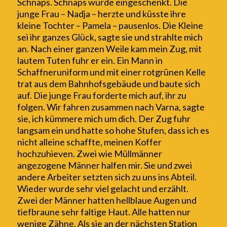
Schnaps. Schnaps wurde eingeschenkt. Die
junge Frau
– Nadja –
herzte und küsste ihre
kleine Tochter – Pamela – pausenlos. Die
K
leine
sei ihr ganzes Glück, sagte sie und strahlte mich
an. Nach einer ganzen Weile kam mein Zug, mit
lautem Tuten
fuhr er ein
. Ein Mann in
Schaffneruniform und mit einer rotgrünen Kelle
trat aus dem Bahnhofsgebäude und baute sich
auf. Die junge Frau forderte mich auf, ihr zu
folgen. Wir fahren zusammen nach Varna, sagte
sie, ich kümmere mich um dich. Der Zug fuhr
langsam ein und hatte so hohe Stufen, dass ich es
nicht alleine schaffte, meinen Koffer
hochzuhieven. Zwei wie Müllmänner
angezogene Männer halfen mir. Sie und zwei
andere A
r
beiter setzten sich zu uns ins Abteil.
Wieder wurde sehr viel gelacht und erzählt
.
Zwei der Männer hatten hellblaue Augen und
tiefbraune sehr faltige Haut. Alle hatten nur
wenige Zähne. A
ls sie an der
nächsten Station