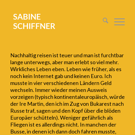
Nachhaltig reisen ist teuer und man ist furchtbar
lange unterwegs, aber man erlebt
so
viel mehr.
Wirkliches Leben eben.
Leben wie früher, als es
noch kein Internet gab und keinen Euro.
Ich
musste in vier verschiedenen Ländern Geld
wechseln. Immer wieder meinen Ausweis
vorzeigen (typisch kontinentaleuropäisch, würde
der Ire Martin
, den ich im Zug von Bukarest nach
Russe traf,
sagen und den Kopf über die blöden
Europäer schütteln).
Weniger gefährlich als
Fliegen ist es allerdings nicht. In manchen der
Busse, in denen ich dann
doch fahren musste,