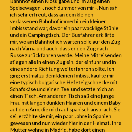
Bahnhof einen Kiosk gäbe und im Zug einen
Speisewagen -. noch dummer von mir -. Nun sah
ich sehr erfreut, dass an dem kleinen
verlassenen Bahnhof immerhin ein kleiner
Imbissstand war, davor ein paar wacklige Stühle
und ein Campingtisch. Der Busfahrer erklärte
mir, wo am Bahnhof ich warten solle auf den Zug
nach Varna und auch, dass er den Zug nach
Russe zurückfahren werde. Meine Mitreisenden
stiegen alle in einen Zug ein, der einfuhr und in
eine andere Richtung weiterfahren sollte. Ich
ging erstmal zu dem kleinen Imbiss, kaufte mir
eine typisch bulgarische Hefeteigschnecke mit
Schafskäse und einen Tee und setzte mich an
einen Tisch. Am anderen Tisch saß eine junge
Frau mit
langen dunklen Haaren und
einem Baby
auf dem Arm
, die mich auf spanisch ansprach. Sie
sei, erzählte sie mir, ein paar Jahre in Spanien
gewesen und nun wieder hier
in der Heimat
. Ihre
Mutter wohne in Madrid, habe dort einen