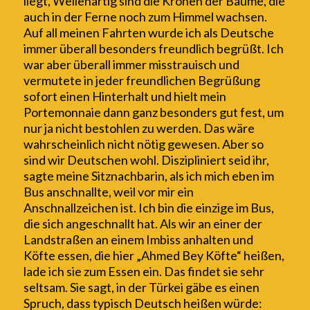
liegt
, Wellenartig sind die Kronen der Bäume, die
auch
in der Ferne
noch
zum Himmel wachsen.
Auf all
meinen
Fahrten wurde ich als Deutsche
immer überall besonders
freundlich begrüßt. Ich
war aber
überall
immer misstrauisch und
vermutete in jeder freundlichen Begrüßung
sofort einen Hinterhalt und hielt mein
Portemonnaie
dann ganz
besonders gut fest, um
nur ja nicht bestohlen zu werden. Das wäre
wahrscheinlich nicht nötig gewesen. Aber so
sind wir Deutschen wohl. Diszipliniert seid ihr,
sagte meine Sitznachbarin, als ich mich eben im
Bus anschnallte, weil vor mir ein
Anschnallzeichen ist. Ich bin die einzige im Bus,
die sich angeschnallt hat. Als wir an einer der
Landstraßen an einem Imbiss anhalten und
Köfte essen, die hier „Ahmed Bey Köfte“ heißen,
lade ich sie zum Essen ein. Das findet sie sehr
seltsam. Sie sagt, in der Türkei gäbe es einen
Spruch, dass typisch Deutsch heißen würde: