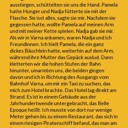
ausstiegen, schüttelten sie uns die Hand.
Pamela
hatte Hunger und Nadja fütterte sie mit der
Flasche. Sie is
s
t alles, sagte sie mir. Nachdem sie
gegessen hatte, wollte Pamela auf meinen Arm
und mit meiner Kette spielen. Nadja gab sie mir.
Als
wir
in Varna ankam
en
, waren Nadja und ich
Freundinnen. Ich hielt Pamela, die ein ganz
dickes Bäuchlein hatte,
weiterhin
auf dem Arm,
während
ihre Mutter
das Gepäck auslud. Dann
kletterten wir die hohen Stufen der Bahn
hinunter,
umarmten uns
, die beiden gingen
davon
und ich in Richtung des Ausgangs vom
Bahnhof Varna, um mir ein Taxi zu suchen, das
mich zum Hotel brachte.
Das Hotel lag direkt am
Strand. Es ist in einem Gebäude aus der
Jahrhundertwende untergebracht, das Belle
Epoque heißt. Ich musste von dort nur wenige
Meter gehen bis zu einem Restaurant, das sich in
einem riesigen Piratenschiff befand, das man am