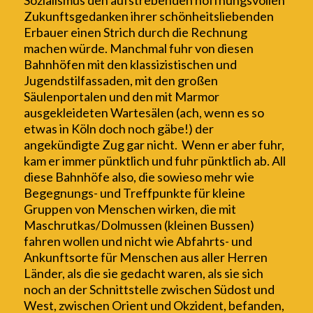
Sozialismus den aufstrebenden hoffnungsvollen
Zukunftsgedanken
ihrer schönheitsliebenden
Erbauer einen S
t
rich
durch
die R
e
chnung
machen würde.
Manchmal fuhr
von diesen
Bahnhöfen mit den klassizistischen und
Jugendstilfassaden, mit den großen
Säulenportalen und den mit Marmor
ausgekleideten Wartesälen (ach, wenn es so
etwas in Köln doch noch gäbe!) der
angekündigte Zug
gar nicht. Wenn er aber fuhr,
kam er immer pünktlich und fuhr pünktlich ab.
All
diese Bahnhöfe
also
, die
sowieso
mehr wie
Begegnungs- und Treffpunkte für kleine
Gruppen von Menschen wirken, die mit
Maschrutkas
/Dolmussen
(kleinen Bussen)
fahren wollen und nicht wie Abfahrts- und
A
n
kunftsorte für M
e
nschen aus aller Herren
Länder, als die sie gedacht waren, als sie sich
noch an der Schnittstelle zwischen
Südo
st und
West
, zwischen Orient und Okzident,
befanden,