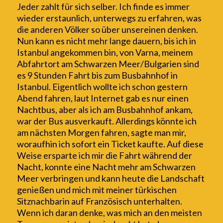
Jeder zahlt für sich selber. Ich finde es immer
wieder erstaunlich, unterwegs zu erfahren, was
die anderen Völker so über unsereinen denken.
Nun kann es nicht mehr lange dauern, bis ich in
I
s
tanbul angekommen bin, von Varna, meinem
Abfahrtort am Schwarzen Meer/Bulgarien sind
es 9 Stunden Fahrt bis zum Busbahnhof in
Istanbul. Eigentlich wollte ich schon gestern
A
b
end fahren, laut Internet gab es nur einen
Nachtbus, aber als ich am Busbahnhof ankam,
war der Bus ausverkauft. Allerdings könnte ich
am nächsten Morgen fahren, sagte man mir,
woraufhin ich sofort ein Ticket kaufte. Auf diese
Weise ersparte ich mir die Fahrt während der
Nacht, konnte eine Nacht mehr am Schwarzen
Meer verbringen und kann heute die Landschaft
genießen und
mich mit meiner türkischen
Sitznachbarin auf Französisch unterhalten.
Wenn ich daran denke, was mich an den meisten