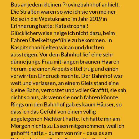
Bus an jedem kleinen Provinzbahnhof anhielt.
Die Straßen waren so wie ich sie von meiner
Reise in die Westukraine im Jahr 2019 in
Erinnerung ha
tt
e: Katastrophal!
Glücklicherweise neige ich nicht dazu, beim
Fahren Übelkeitsgefühle zu bekommen. In
Kaspitschan hielten wir an und durften
aussteigen. Vor dem Bahnhof lief eine sehr
dünne junge Frau mit langen braunen Haaren
herum, die einen Arbeitskittel trug und einen
verwirrten Eindruck machte. Der Bahnhof war
weit und verlassen, an einem Gleis stand eine
kleine Bahn, verrostet und voller Graffiti, sie sah
nicht so aus, als wenn sie noch fahren könnte.
Rings um den Bahnhof gab es kaum Häuser, so
dass ich das Gefühl von einem völlig
abgelegenen Nichtort hatte. Ich hatte mir am
Morgen nichts zu Essen mitgenommen, weil ich
gehofft hatte – dumm von mir – dass es am