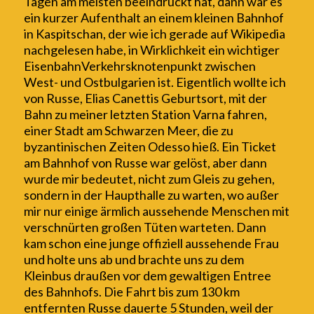
Tagen am meisten beeindruckt hat, dann war es
ein kurzer Aufenthalt an
ein
em
kleinen
Bahnhof
in
Kaspitschan, der wie ich gerade auf Wikipedia
nachgelesen habe, in Wirklichkeit ein wichtiger
EisenbahnVerkehrsknotenpunkt zwischen
West- und Ostbulgarien ist. Eigentlich wollte ich
von Russe, Elias Canettis Geburtsort, m
it der
Bahn zu meiner letzten Station Varna fahren,
einer Stadt am Schwarzen Meer, die zu
byzantinischen Zeiten Odesso hieß.
Ein Ticket
am Bahnhof
von Russe
war gelöst, aber dann
wurde mir bedeutet, nicht zum Gleis zu gehen,
sondern in der Haupthalle zu warten, wo außer
mir nur einige ärmlich aussehende Menschen mit
verschnürten großen Tüten warteten. Dann
kam schon eine junge offiziell aussehende Frau
und holte uns ab und brachte uns zu dem
Kleinbus dr
a
ußen vor dem gewaltigen Entree
des Bahnhofs. Die Fahrt bis zum 130 km
entfernten Russe dauerte
5
Stunden, weil der