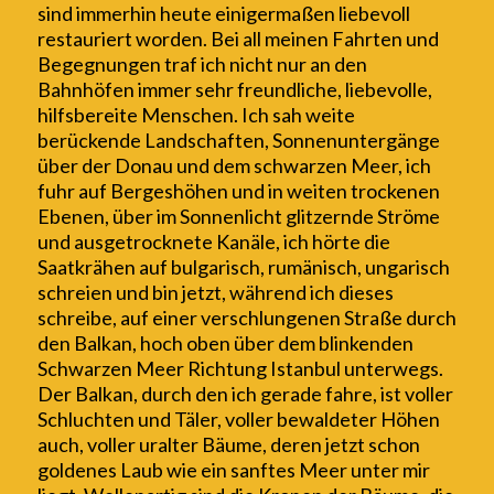
sind immerhin heute
einigermaßen
liebevoll
restauriert worden. Bei all meinen Fahrten und
Begegnungen traf ich
nicht nur an den
Bahnhöfen
immer sehr freundliche, liebevolle,
hilfsbereite Menschen. Ich sah weite
berückende Landschaften, Sonnenuntergänge
über der Donau und dem schwarzen Meer,
ich
fuhr auf Bergeshöhen und in weiten trockenen
Ebenen, über im Sonnenlicht glitzernde Ströme
und ausgetrocknete Kanäle,
ich hörte die
Saatkrähen auf bulgarisch, rumänisch, ungarisch
schreien und bin jetzt, während ich dieses
schreibe, auf einer verschlungenen Straße durch
den Balkan, hoch oben über dem
blinkenden
Schwarzen Meer Richtung Istanbul unterwegs.
Der Balkan, durch den ich gerade fahre, ist voller
Schluchten und Täler, voller bewaldeter Höhen
auch, voller uralter Bäume, deren jetzt schon
goldenes Laub wie ein sanftes Meer
unter mir