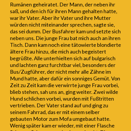
Rumänen geheiratet. Der Mann, der neben ihr
saß, und den ich für ih
r
en Mann gehalten hatte,
war ihr Vater. Aber ihr
Vater und ihre
M
utter
würden nicht miteinander sprechen
, sagte sie,
das sei dumm
. Der Busfahrer kam und setzte sich
neben uns. Die junge Frau
bat
mich auch an ihren
Tisch. Dann kam noch eine tätowierte blondierte
ältere Frau hinzu, die mich auch begeistert
begrüßte. Alle unterhielten sich
auf bulgarisch
und lachten ganz furchtbar viel, besonders der
Bus/Zugführer, der nicht mehr alle Zähne im
Mund hatte, aber
dafür
ein sonniges G
e
müt. Von
Zeit zu Zeit kam die verwirrte junge Frau vorbei,
blieb stehen, sah uns an, ging weiter. Zwei wilde
Hund schlichen vorbei, wurden mit Fußtritten
ver
trieben
. Der Vater stand auf und ging zu
seinem Fahrrad, das er mit einem selber
gebauten Motor zum Mofa umgebaut hatte.
Wenig später kam er wieder, mit einer Flasche