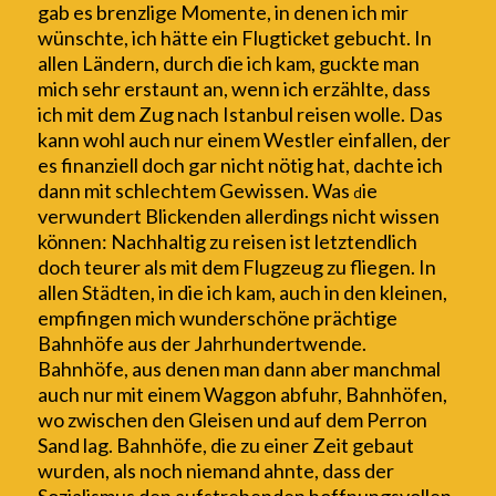
gab es brenzlige Momente, in denen ich mir
wünschte, ich hätte ein Flugticket gebucht.
In
allen Ländern, durch die ich kam, guckte man
mich sehr erstaunt an, wenn ich erzählte, dass
ich mit dem Zug nach Istanbul reisen wolle.
Das
kann wohl auch nur einem Westler einfallen, der
es finanziell doch gar nicht nötig hat
, dachte ich
dann mit schlechtem Gewissen
. Was
ie
d
verwundert Blickenden allerdings
nicht wissen
können
: Nachhaltig zu reisen ist letztendlich
doch teurer als mit dem Flugzeug zu fliegen.
In
allen Städten, in die ich kam, auch in den kleinen,
empfingen mich wunderschöne prächtige
Bahnhöfe aus der Jahrhundertwende.
Bahnhöfe, aus denen man dann
aber manchmal
auch
nur mit einem Waggon abfuhr, Bahnhöfen,
wo zwischen den Gleisen
und auf dem Perron
Sand lag
.
Bahnhöfe, die zu einer Zeit gebaut
wurden, als noch niemand ahnte, dass der