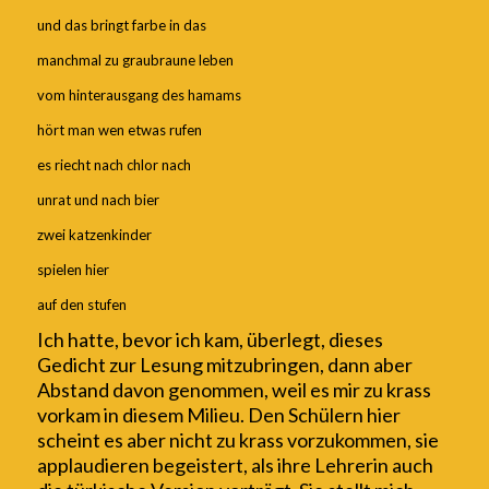
und das bringt farbe in das
manchmal zu graubraune leben
vom hinterausgang des hamams
hört man wen etwas rufen
es riecht nach chlor nach
unrat und nach bier
zwei katzenkinder
spielen hier
auf den stufen
Ich hatte
, bevor ich kam,
überlegt, dieses
Gedicht zur Lesung mitzubringen, dann aber
Abstand davon genommen, weil es mir zu krass
vorkam in diesem Milieu. Den Schülern hier
sch
eint
es
aber
nicht zu krass vorzukommen, sie
applaudieren begeistert, als ihre Lehrerin auch