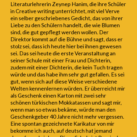
Literaturlehrerin
Z
e
ynep Hanim
, die ihre Schüler
in Creative writing unterrichtet,
mit viel Verve
ein selber geschriebenes Gedicht
,
das von ihrer
Liebe zu den Schülern handelt, die wie Blumen
sind, die gut gepflegt werden wollen. D
er
Direktor kommt auf die Bühne und sagt, dass er
stolz sei, dass ich heute hier bei ihnen gewesen
sei. Das sei heute die erste Veranstaltung an
seiner Schule mit einer Frau und Dichterin,
zudem mit einer Dichterin, die kein Tuch tragen
würde und das habe ihm sehr gut gefallen. Es sei
gut, wenn sich auf diese Weise verschiedene
Welten kennenlernen würden. Er
überreicht mir
als Geschenk einen Karton mit zwei sehr
schönen türkischen Mokkatassen und sagt mir,
wenn man so etwas bekäme, würde man den
G
e
schenkgeber 40 Jahre nicht mehr vergessen.
Eine spontan gezeichnete Karikatur
von mir
bek
omme
ich auch, auf deutsch hat
jemand