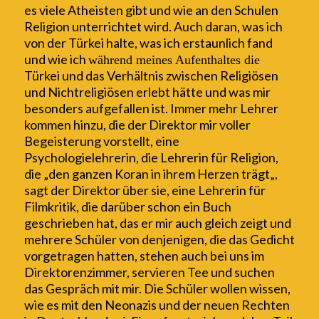
es viele Atheisten g
ibt
und wie an den Schulen
Religion unterrichtet wird. Auch daran, was ich
von der Türkei halte, was ich erstaunlich fand
und wie ich
w
ährend meines Aufenthaltes die
Türkei und das Verhältnis zwischen Religiösen
und Nichtreligiösen erlebt hätte und was mir
besonders aufgefallen
ist
. Immer mehr Lehrer
k
ommen
hinzu,
die der Direktor mir voller
Begeisterung vorstellt,
eine
Psychologielehrerin, die Lehrerin für Religion,
die „den ganzen Koran in ihrem Herzen tr
ägt
„,
sagt der Direktor
über sie
, eine Lehrerin für
F
i
lmkritik, die darüber schon ein Buch
geschrieben hat, das
er
mir
auch
gleich
zeigt und
mehrere Schüler von den
jenig
en, die das Gedicht
vorgetragen hatten, st
ehen
auch
bei uns
im
Direktorenzimmer, servieren Tee und suchen
das G
e
spräch mit mir. Die Schüler wollen wissen,
wie es mit den N
e
onazis und der neuen Rechten