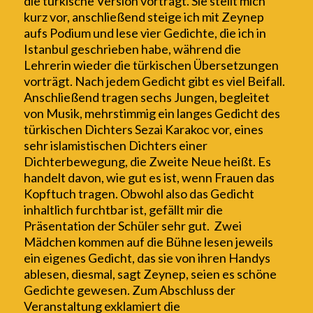
die türkische Version vortr
ägt
. Sie stellt mich
kurz vor, anschließend st
e
ig
e
ich mit Zeynep
aufs Podium und l
ese
vier Gedichte, die ich in
Istanbul geschrieben habe, während die
Lehrerin wieder die türkischen Übersetzungen
vortr
ägt
. Nach jedem Gedicht g
ibt
es viel Beifall.
Anschließend tr
a
gen sechs Jungen, begleitet
von Musik
, mehrstimmig
ein langes Gedicht des
türkischen Dichters Sezai Karakoc vor, eines
sehr islamistischen Dichters einer
Dichterbewegung, die Zweite Neue heißt. Es
handelt davon, wie gut es ist, wenn Frauen das
Kopftuch tragen. Obwohl also das Gedicht
inhaltlich furchtbar ist, gefällt mir die
Präsentation der Schüler sehr gut. Zwei
Mädchen kommen auf die Bühne
lesen jeweils
ein eigenes Gedicht, das sie
von ihren Handys
abl
e
sen, diesmal, sagt Zeynep, seien es schöne
Gedichte gewesen. Zum Abschluss der
Veranstaltung
exklamiert die