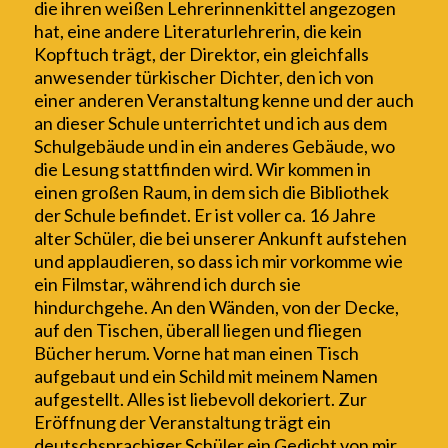
die ihren weißen Lehrerinnenkittel angezogen
hat, eine andere Literaturlehrerin, die kein
Kopftuch trägt,
der Direktor,
ein
gleichfalls
a
nwesender
türkischer Dichter,
den ich von
einer anderen Veranstaltung kenne und der auch
an dieser Schule unterrichtet
und ich aus dem
Schulgebäude und in ein anderes Gebäude, wo
die Lesung stattfinden wird. Wir kommen in
einen großen Raum, in dem sich
die Bibliothek
der Schule befindet. Er ist voller ca. 16 Jahre
alter Schüler
, die
bei unserer Ankunft
aufstehen
und applaudieren,
so dass ich mir vorkomme wie
ein Filmstar, während ich durch sie
hindurchgehe
. A
n
den Wänden, von der Decke,
auf den Tischen, überall liegen und fliegen
Bücher herum. Vorne hat man einen Tisch
aufgebaut und
ein Schild mit
meine
m
Namen
auf
gestellt. Alles ist liebevoll dekoriert
. Zu
r
Eröffnung der Veranstaltung trä
gt
ein
deutschsprachiger Schüler ein Gedicht von mir