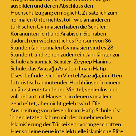
ausbilden und
deren Abschluss den
Hochschulzugang ermöglich
t
. Zusätzlich zum
normalen Unterrichts
s
toff
wie an
an
deren
türkischen Gymnasien haben die Schüler
Koranunterricht und A
r
abisch.
S
ie haben
dadurch ein wöchentliches Pensum von 36
Stunden (an normalen Gymnasien sind es 28
Stunden)
,
und gehen
zudem
ein J
a
hr länger zur
Schule
Zeynep Hanims
als normale Schüler.
Schule, das Ayazağa Anadolu Imam Hatip
Lisesi
befindet sich im Viertel
A
ya
zağa
, inmitten
futuristisch anmutender
Hochhäuser, in einem
unlängst entstandenen Viertel, seelenlos
und
voll bebaut mit Häusern, in denen vor allem
gearbeitet, aber nicht gelebt wird. Die
Ausbreitung von diesen Imam Hatip Schulen ist
in den letzten Jahren mit der zunehmenden
Islamisierung der Türkei sehr vorangeschritten.
Hier soll eine neue intellektuelle islamische Elite