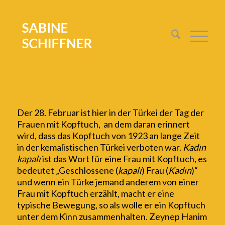
Der 28. Februar ist hier in der Türkei der Tag der
Frauen mit Kopftuch,
an dem daran erinnert
wird, dass das Kopftuch
von 1923 an
lange Zeit
in der kemalistischen Türkei verboten war.
Kadın
kapalı
ist das Wort für eine Frau mit Kopftuch, es
bedeutet „Geschlossene (
kapalı
) Frau (
Kadın
)“
und wenn ein Türke jemand anderem von einer
Frau mit Kopftuch erzählt, macht er eine
typische Bewegung, so als wolle er ein Kopftuch
unter dem Kinn zusammenhalten.
Zeynep Hanim