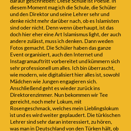
darauf geschrieben: Diese Schule ist P
o
esie. In
diesem Moment mag ich die Schule, die Schüler
und den Direktor und seine Lehrer sehr und
denke nicht mehr darüber nach, ob es Islamisten
sind oder nicht. Denn wenn überhaupt, ist das
doch hier eher eine Art Islamismus light, der auch
andere zulässt, muss ich denken. Dann w
e
den
Fotos gemacht. Die Schüler ha
b
en das ganze
Event organisiert, auch den Internet
und
Instagram
auftritt vorbereitet und kümmern sich
sehr professionell um alles. Ich
bin
überrascht,
wie modern
, wie digitalisiert
hier alles
ist, sowohl
Mädchen wie Jungen engagieren sich
.
Anschließend
g
eht
es wieder zurück ins
Direktorenzimmer. Nun bek
ommen
wir Tee
gereicht, noch mehr Lokum, mit
Rosengeschmack,
welches
mein Lieblingslokum
ist und es w
ird
weiter geplaudert.
Die türkischen
Lehrer
sind
sehr daran interessiert, zu hören,
was man in Deutschland von den Türken h
ält
, ob