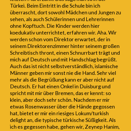
Türkei. Beim Eintritt in die Schule bin ich
überrascht,
dort sowohl
Mädchen und Jungen zu
sehen
, als auch Schülerinnen
und Lehrerinnen
ohne Kopftuch. Die Kinder werden
hier
koedukativ unterrichtet, erfahren wir. Aha. Wir
werden schon vom Direktor erwartet, der
in
seinem Direktorenzimmer
hinter seinem großen
S
c
hreibtisch thront
, einen Schnurrbart
trägt
und
mich auf Deutsch und mit Handschlag begrüßt
.
Auch das ist nicht selbstverständlich, islamische
Männer geben mir sonst nie die Hand.
Sehr viel
mehr als die Begrüßung kann er aber nicht auf
Deutsch.
E
r hat einen Onkel in Duisbur
g
und
spricht mit mir
über Bremen
, das er kennt:
so
klein, aber doch sehr schön
. Nachdem er mir
etwas Rosenwasser über die Hände gegossen
hat, bietet er mir e
in riesiges Lokum/turkish
delight an, die typische türkische Süßigkeit
.
Als
ich es gegessen habe,
gehen wir, Z
e
ynep Hanim,