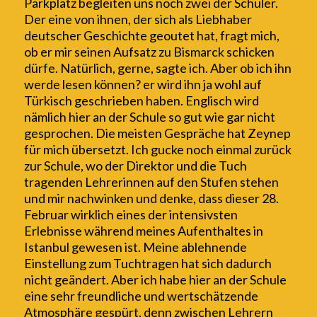
Parkplatz begleiten uns noch zwei der Schüler.
Der eine von ihnen, der
sich als
Liebhaber
deutscher G
eschichte
geoutet hat
, fragt mich,
ob er mir seinen Aufsatz zu Bismarck schicken
dürfe. Natürlich, gerne, sagte ich. Aber ob ich ihn
werde lesen können? er wird ihn ja wohl auf
Türkisch geschrieben haben. Englisch w
ird
nämlich hier an der Schule so gut wie gar nicht
gesprochen. Die meisten Gespräche hat Zeynep
für mich übersetzt. Ich gucke noch einmal zurück
zur Schule, wo der Direktor und die Tuch
tragenden Lehrerinnen auf den Stufen stehen
und mir nachwinken und denke, dass dieser 28.
Februar wirklich eines der intensivsten
Erlebnisse während meines Aufenthaltes in
Istanbul gewesen ist. Meine ablehnende
Einstellung zum Tuchtragen hat sich dadurch
nicht geändert. Aber ich habe hier an der Schule
eine sehr freundliche und wertschätzende
Atmosphäre gespürt, denn zwischen Lehrern