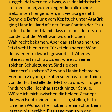
ausgebildet werden, etwas, was der laizistische
Teil der Türkei, zu dem eigentlich alle meine
Bekannten hier gehören, mit viel Sorge sieht.
Denn die Befreiung vom Kopftuch unter Atatürk
ging Hand in Hand mit der Emanzipation der Frau
in der Türkei und damit, dass es eines der ersten
Länder auf der Welt war, wo die Frauen
Wahlrecht bekamen. Aber das ist lange her und
jetzt weht hier in der Türkei ein anderer Wind,
der wieder rückwärtsgewandt ist. Aber es
interessiert mich trotzdem, wie es an einer
solchen Schule zugeht. Sind sie dort
Hardcoreislamisten?
Zeynep Hanim
holt
meine
Freundin
Zeynep, die übersetzen wird und mich
von der Haltestelle
der Metro
ab und wir folgen
ihr durch die Hochhausstadt hin zur Schule.
Würde ich mich zwischen die beiden Zeyneps,
die zwei Kopf kleiner sind als ich, stellen, hätte
ich einen Wunsch frei, haben sie mir schon beim
letzten Mal erzählt. Das sage man so in der