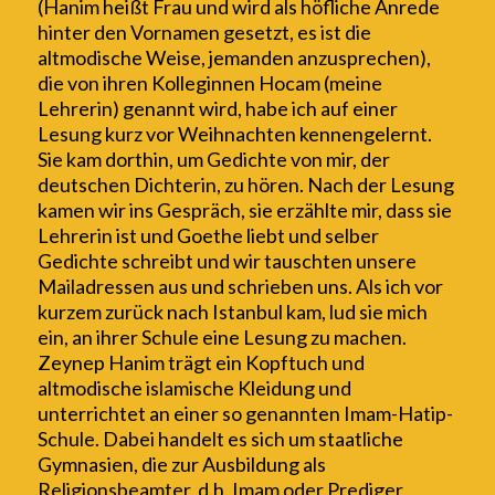
(Hanim heißt Frau und wird als höfliche Anrede
hinter den Vornamen gesetzt, es ist die
altmodische Weise, jemanden anzusprechen)
,
die von ihren Kolleginnen Hocam (meine
Lehrerin) genannt wird, habe ich auf einer
Lesung kurz vor Weihnachten kennengelernt.
Sie kam dorthin, um Gedichte von
mir, der
deutschen Dichterin
,
zu hören
.
Nach der Lesung
kamen wir ins Gespräch
, sie erzählte mir, dass sie
Lehrerin ist und Goethe liebt und selber
Gedichte schreibt
und
wir
tauschten unsere
Mailadressen aus
und schrieben uns. A
ls ich vor
kurzem zurück nach Istanbul kam, lud sie mich
ein, an ihrer Schule eine Lesung zu machen.
Zeynep Hanim trägt ein Kopftuch
und
altmodische
islamische Kleidung und
unterrichtet an einer so genannten Imam-Hatip-
Schule. Dabei handelt es sich um staatliche
Gymnasien, die zur Ausbildung als
Religionsbeamter, d.h.
Imam oder Prediger