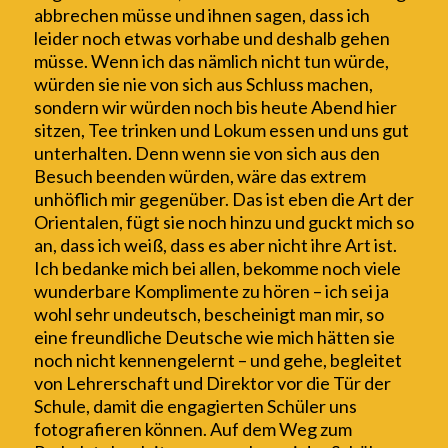
abbrechen müsse und ihn
en sagen, dass ich
leider
noch etwas vorhabe und deshalb gehen
müsse. Wenn ich das nämlich nicht tun würde,
würden sie nie von sich aus Schluss machen,
sondern wir würden noch bis heute Abend hier
sitzen, Tee trinken und Lokum essen und uns gut
unterhalten. Denn wenn sie von sich aus den
Besuch beenden würden, wäre das extrem
unhöflich mir gegenüber. Das ist eben die Art der
Orientalen,
fügt
sie
noch hinzu und guckt mich so
an, dass ich weiß, dass es aber nicht ihre Art ist
.
Ich bedanke mich bei allen, bek
omme
noch viele
wunderbare Komplimente zu hören – ich sei ja
wohl sehr undeutsch,
bescheinigt man mir,
so
eine freundliche Deutsche wie mich hätten sie
noch nicht kennengelernt – und g
ehe
, begleitet
von Lehrerschaft und Direktor vor die Tür der
Schule, damit die engagierten Schüler uns
fotografieren k
önnen
. Auf dem Weg zum