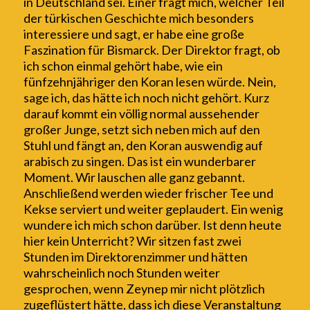
in Deutschland sei. Einer
fragt mich
, welcher T
e
il
der türkischen Geschichte mich besonders
interessiere und sagt, er habe eine große
Faszination für Bismarck. Der Direktor frag
t
, ob
ich schon einmal gehört habe, wie ein
fünfzehnjähriger den Koran lesen würde. Nein,
sage ich, das hätte ich noch nicht gehört. Kurz
darauf k
ommt
ein völlig normal aussehender
großer
Junge
,
setzt sich neben mich
auf den
Stuhl
und f
ängt
an, den Koran
auswendig
auf
arabisch zu singen. Das
ist
ein wunderbarer
Moment. Wir lauschen alle ganz gebannt.
Anschließend wer
de
n
wieder
frischer Tee und
Kekse serviert und weiter geplaudert.
Ein wenig
wundere ich mich schon darüber. Ist denn heute
hier kein Unterricht? Wir sitzen
fast zwei
Stunden im Direktorenzimmer und hätten
wahrscheinlich noch Stunden weiter
gesprochen, wen
n
Zeynep mir nicht
plötzlich
zugeflüstert hätte, dass ich
diese Veranstaltung