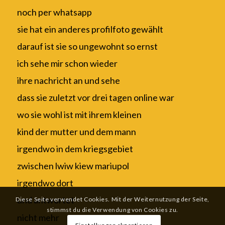
noch per whatsapp
sie hat ein anderes profilfoto gewählt
darauf ist sie so ungewohnt so ernst
ich sehe mir schon wieder
ihre nachricht an und sehe
dass sie zuletzt vor drei tagen online war
wo sie wohl ist mit ihrem kleinen
kind der mutter und dem mann
irgendwo in dem kriegsgebiet
zwischen lwiw kiew mariupol
irgendwo dort
und antwortet
Diese Seite verwendet Cookies. Mit der Weiternutzung der Seite,
stimmst du die Verwendung von Cookies zu.
nicht mehr